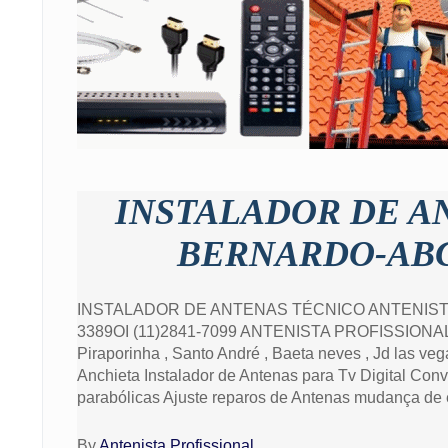
INSTALADOR DE A
BERNARDO-ABC
INSTALADOR DE ANTENAS TÉCNICO ANTENISTA
3389OI (11)2841-7099 ANTENISTA PROFISSIONAL , An
Piraporinha , Santo André , Baeta neves , Jd las vega
Anchieta Instalador de Antenas para Tv Digital Conve
parabólicas Ajuste reparos de Antenas mudança de end
By
Antenista Profissional