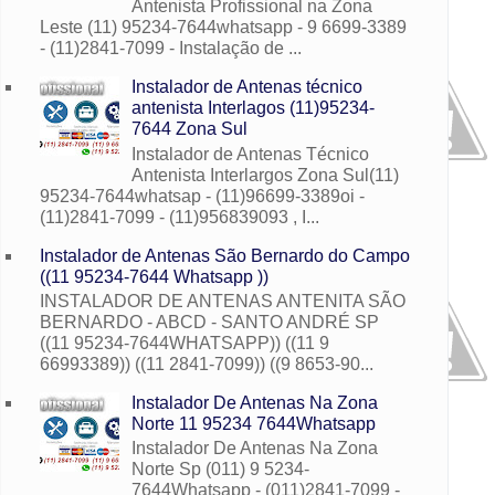
Antenista Profissional na Zona
Leste (11) 95234-7644whatsapp - 9 6699-3389
- (11)2841-7099 - Instalação de ...
Instalador de Antenas técnico
antenista Interlagos (11)95234-
7644 Zona Sul
Instalador de Antenas Técnico
Antenista Interlargos Zona Sul(11)
95234-7644whatsap - (11)96699-3389oi -
(11)2841-7099 - (11)956839093 , I...
Instalador de Antenas São Bernardo do Campo
((11 95234-7644 Whatsapp ))
INSTALADOR DE ANTENAS ANTENITA SÃO
BERNARDO - ABCD - SANTO ANDRÉ SP
((11 95234-7644WHATSAPP)) ((11 9
66993389)) ((11 2841-7099)) ((9 8653-90...
Instalador De Antenas Na Zona
Norte 11 95234 7644Whatsapp
Instalador De Antenas Na Zona
Norte Sp (011) 9 5234-
7644Whatsapp - (011)2841-7099 -