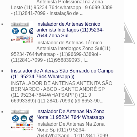
Antenista Profissional na Zona
Leste (11) 95234-7644whatsapp - 9 6699-3389
- (11)2841-7099 - Instalação de ...
Instalador de Antenas técnico
antenista Interlagos (11)95234-
7644 Zona Sul
Instalador de Antenas Técnico
Antenista Interlargos Zona Sul(11)
95234-7644whatsap - (11)96699-3389oi -
(11)2841-7099 - (11)956839093 , I...
Instalador de Antenas São Bernardo do Campo
((11 95234-7644 Whatsapp ))
INSTALADOR DE ANTENAS ANTENITA SÃO
BERNARDO - ABCD - SANTO ANDRÉ SP
((11 95234-7644WHATSAPP)) ((11 9
66993389)) ((11 2841-7099)) ((9 8653-90...
Instalador De Antenas Na Zona
Norte 11 95234 7644Whatsapp
Instalador De Antenas Na Zona
Norte Sp (011) 9 5234-
7644Whatsapp - (011)2841-7099 -