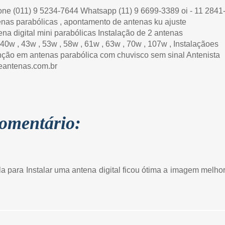
e (011) 9 5234-7644 Whatsapp (11) 9 6699-3389 oi - 11 2841
enas parabólicas , apontamento de antenas ku ajuste
ena digital mini parabólicas Instalação de 2 antenas
40w , 43w , 53w , 58w , 61w , 63w , 70w , 107w , Instalaçãoes
nção em antenas parabólica com chuvisco sem sinal Antenista
deantenas.com.br
omentário:
la para Instalar uma antena digital ficou ótima a imagem melho