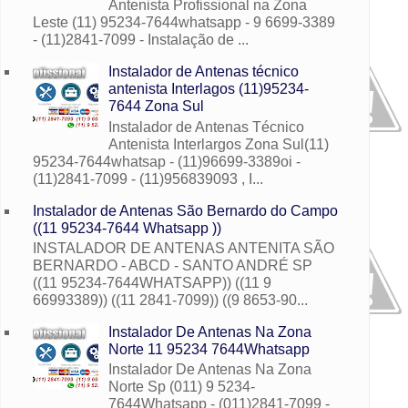
Antenista Profissional na Zona
Leste (11) 95234-7644whatsapp - 9 6699-3389
- (11)2841-7099 - Instalação de ...
Instalador de Antenas técnico
antenista Interlagos (11)95234-
7644 Zona Sul
Instalador de Antenas Técnico
Antenista Interlargos Zona Sul(11)
95234-7644whatsap - (11)96699-3389oi -
(11)2841-7099 - (11)956839093 , I...
Instalador de Antenas São Bernardo do Campo
((11 95234-7644 Whatsapp ))
INSTALADOR DE ANTENAS ANTENITA SÃO
BERNARDO - ABCD - SANTO ANDRÉ SP
((11 95234-7644WHATSAPP)) ((11 9
66993389)) ((11 2841-7099)) ((9 8653-90...
Instalador De Antenas Na Zona
Norte 11 95234 7644Whatsapp
Instalador De Antenas Na Zona
Norte Sp (011) 9 5234-
7644Whatsapp - (011)2841-7099 -