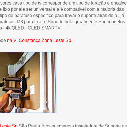
sores casa tipo de tv corresponde um tipo de furação e encaixe
fixo por ele ser universal ele é compativel com a maioria das
po de parafuso especifico para travar o suporte atras dela , já
rafusos M8 para fixar o Suporte nela geralmente São modelos
ds - 4k QLED - OLED SMARTV.
rede
na Vl Constança Zona Leste
Sp
.
Leste
Sp
São Paulo, Nossa empresa instaladora de Suporte de