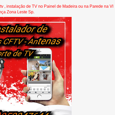
v , instalação de TV no Painel de Madeira ou na Parede
na Vl
nça Zona Leste
Sp
.