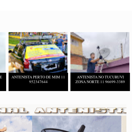
E
ANTENISTA PERTO DE MIM 11
ANTENISTA NO TUCURUVI
952347644
ZONA NORTE 11 96699-3389