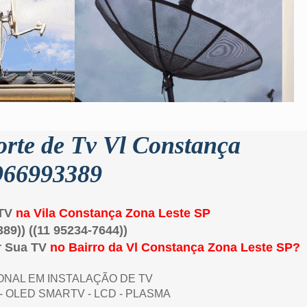
orte de Tv Vl Constança
966993389
 TV
na Vila Constança
Zona Leste
SP
389)) ((11 95234-7644))
r Sua TV
no Bairro da Vl Constança
Zona Leste
SP
?
ONAL EM INSTALAÇÃO DE TV
- OLED SMARTV - LCD - PLASMA