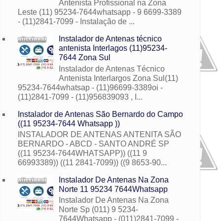
Antenista Profissional na Zona
Leste (11) 95234-7644whatsapp - 9 6699-3389
- (11)2841-7099 - Instalação de ...
Instalador de Antenas técnico
antenista Interlagos (11)95234-
7644 Zona Sul
Instalador de Antenas Técnico
Antenista Interlargos Zona Sul(11)
95234-7644whatsap - (11)96699-3389oi -
(11)2841-7099 - (11)956839093 , I...
Instalador de Antenas São Bernardo do Campo
((11 95234-7644 Whatsapp ))
INSTALADOR DE ANTENAS ANTENITA SÃO
BERNARDO - ABCD - SANTO ANDRÉ SP
((11 95234-7644WHATSAPP)) ((11 9
66993389)) ((11 2841-7099)) ((9 8653-90...
Instalador De Antenas Na Zona
Norte 11 95234 7644Whatsapp
Instalador De Antenas Na Zona
Norte Sp (011) 9 5234-
7644Whatsapp - (011)2841-7099 -